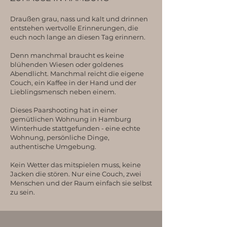
Draußen grau, nass und kalt und drinnen
entstehen wertvolle Erinnerungen, die
euch noch lange an diesen Tag erinnern.
Denn manchmal braucht es keine
blühenden Wiesen oder goldenes
Abendlicht. Manchmal reicht die eigene
Couch, ein Kaffee in der Hand und der
Lieblingsmensch neben einem.
Dieses Paarshooting hat in einer
gemütlichen Wohnung in Hamburg
Winterhude stattgefunden - eine echte
Wohnung, persönliche Dinge,
authentische Umgebung.
Kein Wetter das mitspielen muss, keine
Jacken die stören. Nur eine Couch, zwei
Menschen und der Raum einfach sie selbst
zu sein.