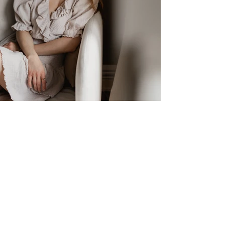
GANZ UNABHÄNGIG VOM
WETTER - NUR IHR ZWEI
Statt dicke Jacken und Gummistiefel -
Socken, Kerzenlicht und die Lieblingsecke
der Wohnung.
Bei einem Homestory-Shooting
entscheidet ihr wie gemütlich es wird. Auf