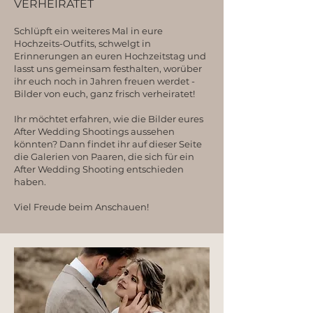
VERHEIRATET
Schlüpft ein weiteres Mal in eure
Hochzeits-Outfits, schwelgt in
Erinnerungen an euren Hochzeitstag und
lasst uns gemeinsam festhalten, worüber
ihr euch noch in Jahren freuen werdet -
Bilder von euch, ganz frisch verheiratet!
Ihr möchtet erfahren, wie die Bilder eures
After Wedding Shootings aussehen
könnten? Dann findet ihr auf dieser Seite
die Galerien von Paaren, die sich für ein
After Wedding Shooting entschieden
haben.
Viel Freude beim Anschauen!