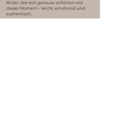
Bilder, die sich genauso anfühlen wie
dieser Moment – leicht, emotional und
authentisch.
WARUM DIE HEIDE EINE TOLLE
LOCATION FÜR EURE FOTOS IST
Die Heide rund um Hamburg und in
Schleswig-Holstein gehört zu den
besonderen Orten für natürliche