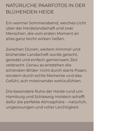
NATÜRLICHE PAARFOTOS IN DER
BLÜHENDEN HEIDE
Ein warmer Sommerabend, weiches Licht
über der Heidelandschaft und zwei
Menschen, die vom ersten Moment an
alles ganz leicht wirken ließen.
Zwischen Dünen, weitem Himmel und
blühender Landschaft wurde gelacht,
geredet und einfach gemeinsam Zeit
verbracht. Genau so entstehen die
schönsten Bilder: nicht durch starre Posen,
sondern durch echte Momente und das
Gefühl, sich miteinander wohlzufühlen.
Die besondere Ruhe der Heide rund um
Hamburg und Schleswig-Holstein schafft
dafür die perfekte Atmosphäre – natürlich,
ungezwungen und voller Leichtigkeit.