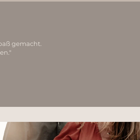
Spaß gemacht.
en."