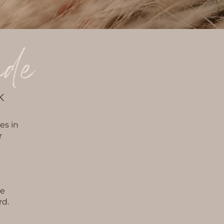
ude
K
es in
r
ie
rd.